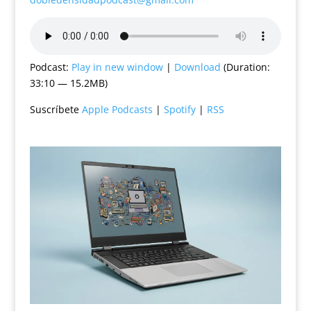
Podcast:
Play in new window
|
Download
(Duration:
33:10 — 15.2MB)
Suscríbete
Apple Podcasts
|
Spotify
|
RSS