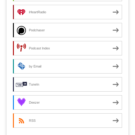
iHeartRadio
Podchaser
Podcast Index
by Email
TuneIn
Deezer
RSS