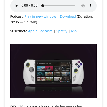
Podcast:
Play in new window
|
Download
(Duration:
38:35 — 17.7MB)
Suscríbete
Apple Podcasts
|
Spotify
|
RSS
DD 128 La nueva batalla de las consolas