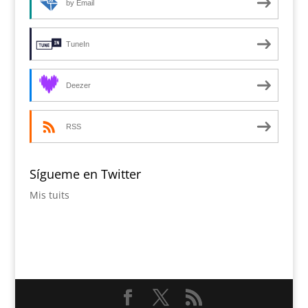
by Email
TuneIn
Deezer
RSS
Sígueme en Twitter
Mis tuits