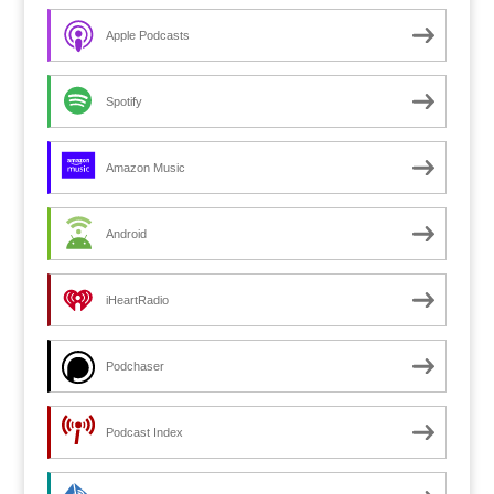
Apple Podcasts
Spotify
Amazon Music
Android
iHeartRadio
Podchaser
Podcast Index