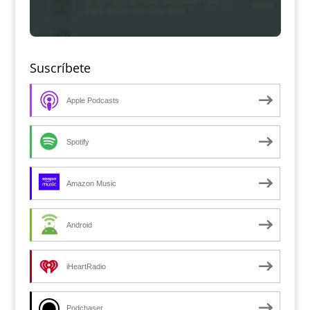
Suscríbete
Apple Podcasts
Spotify
Amazon Music
Android
iHeartRadio
Podchaser