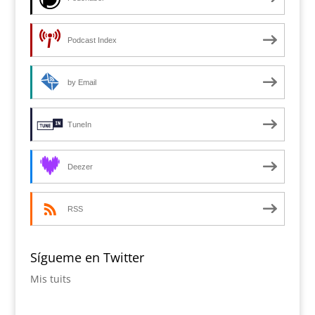
Podcast Index
by Email
TuneIn
Deezer
RSS
Sígueme en Twitter
Mis tuits