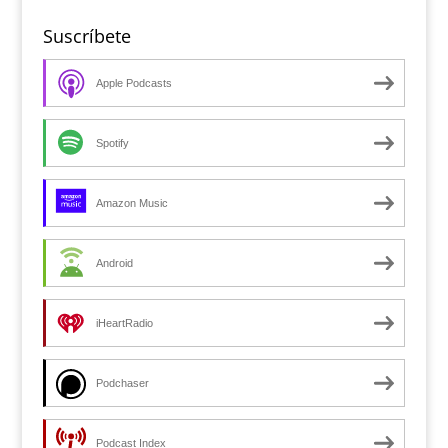
Suscríbete
Apple Podcasts
Spotify
Amazon Music
Android
iHeartRadio
Podchaser
Podcast Index