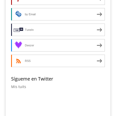
by Email
TuneIn
Deezer
RSS
Sígueme en Twitter
Mis tuits