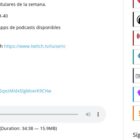
itulares de la semana.
R-40
s apps de podcasts disponibles
ch
https://www.twitch.tv/luiseric
wSqezMIdx5lgMoxrK9CHw
(Duration: 34:38 — 15.9MB)
Sí