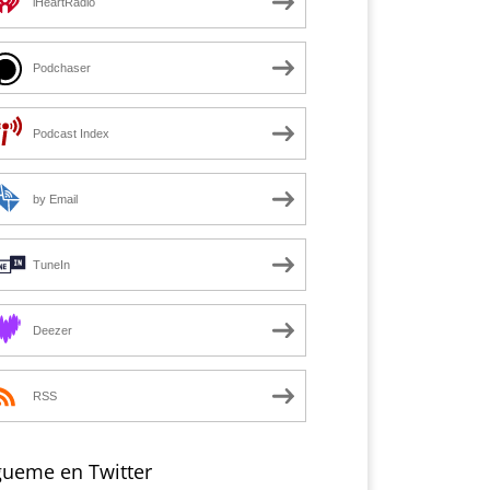
iHeartRadio
Podchaser
Podcast Index
by Email
TuneIn
Deezer
RSS
gueme en Twitter