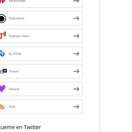
iHeartRadio
Podchaser
Podcast Index
by Email
TuneIn
Deezer
RSS
gueme en Twitter