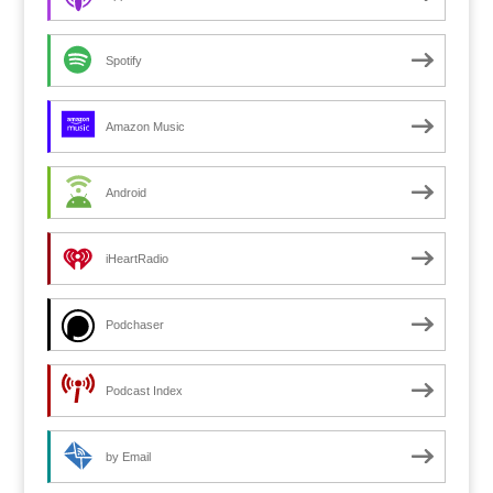
Spotify
Amazon Music
Android
iHeartRadio
Podchaser
Podcast Index
by Email