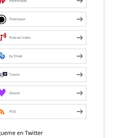
iHeartRadio
Podchaser
Podcast Index
by Email
TuneIn
Deezer
RSS
gueme en Twitter