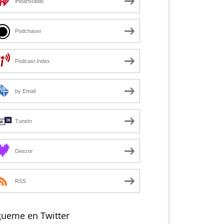
iHeartRadio
Podchaser
Podcast Index
by Email
TuneIn
Deezer
RSS
gueme en Twitter