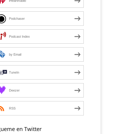
iHeartRadio
Podchaser
Podcast Index
by Email
TuneIn
Deezer
RSS
gueme en Twitter