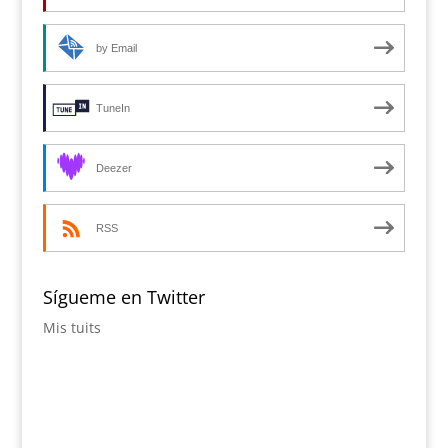
by Email
TuneIn
Deezer
RSS
Sígueme en Twitter
Mis tuits