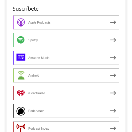
Suscríbete
Apple Podcasts
Spotify
Amazon Music
Android
iHeartRadio
Podchaser
Podcast Index