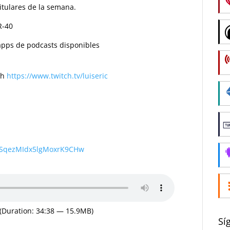
itulares de la semana.
R-40
s apps de podcasts disponibles
ch
https://www.twitch.tv/luiseric
wSqezMIdx5lgMoxrK9CHw
(Duration: 34:38 — 15.9MB)
Sí