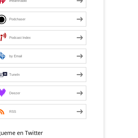
iHeartRadio
Podchaser
Podcast Index
by Email
TuneIn
Deezer
RSS
gueme en Twitter