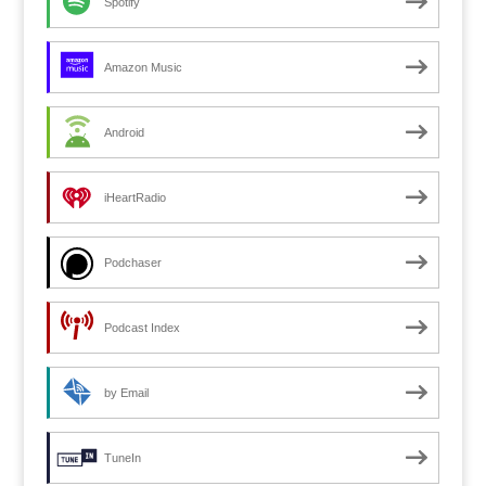
Spotify
Amazon Music
Android
iHeartRadio
Podchaser
Podcast Index
by Email
TuneIn