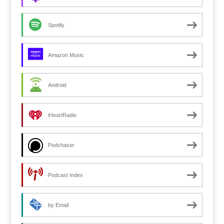
Spotify
Amazon Music
Android
iHeartRadio
Podchaser
Podcast Index
by Email