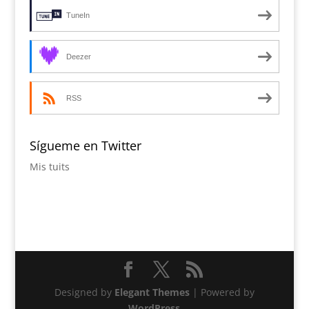
TuneIn
Deezer
RSS
Sígueme en Twitter
Mis tuits
Designed by
Elegant Themes
| Powered by
WordPress