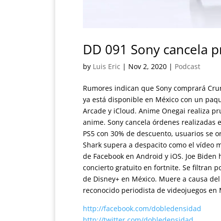
DD 091 Sony cancela p
by
Luis Eric
|
Nov 2, 2020
|
Podcast
Rumores indican que Sony comprará Crunc
ya está disponible en México con un paqu
Arcade y iCloud. Anime Onegai realiza pr
anime. Sony cancela órdenes realizadas en
PS5 con 30% de descuento, usuarios se o
Shark supera a despacito como el vídeo m
de Facebook en Android y iOS. Joe Biden h
concierto gratuito en fortnite. Se filtran
de Disney+ en México. Muere a causa del 
reconocido periodista de videojuegos en 
http://facebook.com/dobledensidad
http://twitter.com/dobledensidad