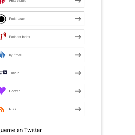
iHeartRadio
Podchaser
Podcast Index
by Email
TuneIn
Deezer
RSS
gueme en Twitter