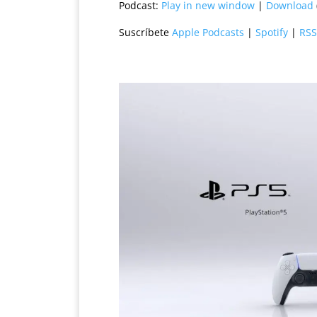
Podcast:
Play in new window
|
Download
Suscríbete
Apple Podcasts
|
Spotify
|
RSS