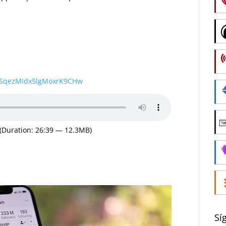
wSqezMIdx5lgMoxrK9CHw
(Duration: 26:39 — 12.3MB)
Sí