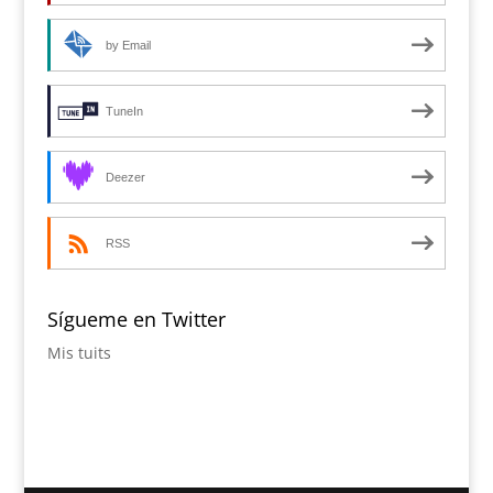
by Email
TuneIn
Deezer
RSS
Sígueme en Twitter
Mis tuits