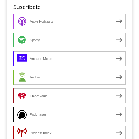
Suscríbete
Apple Podcasts
Spotify
Amazon Music
Android
iHeartRadio
Podchaser
Podcast Index