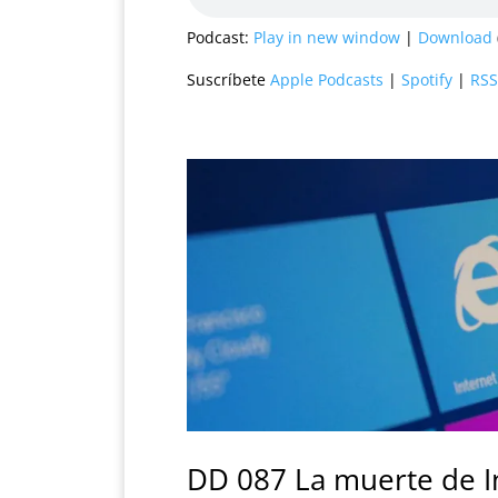
Podcast:
Play in new window
|
Download
Suscríbete
Apple Podcasts
|
Spotify
|
RSS
DD 087 La muerte de I