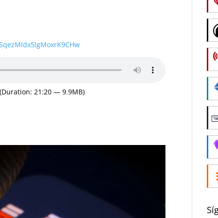
wSqezMIdx5lgMoxrK9CHw
(Duration: 21:20 — 9.9MB)
Sí