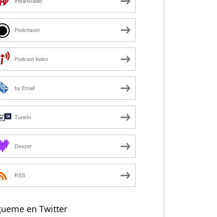
iHeartRadio
Podchaser
Podcast Index
by Email
TuneIn
Deezer
RSS
gueme en Twitter