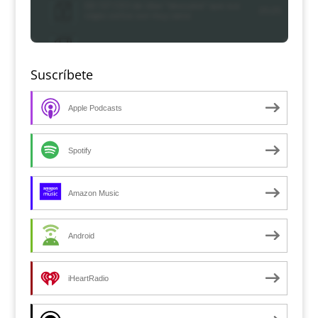
Suscríbete
Apple Podcasts
Spotify
Amazon Music
Android
iHeartRadio