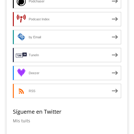
Podchaser
Podcast Index
by Email
TuneIn
Deezer
RSS
Sígueme en Twitter
Mis tuits