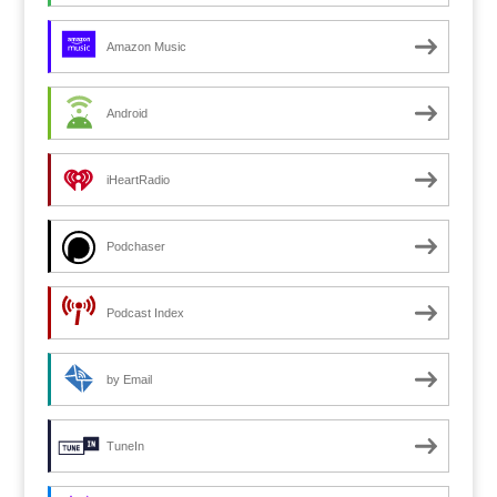
Amazon Music
Android
iHeartRadio
Podchaser
Podcast Index
by Email
TuneIn