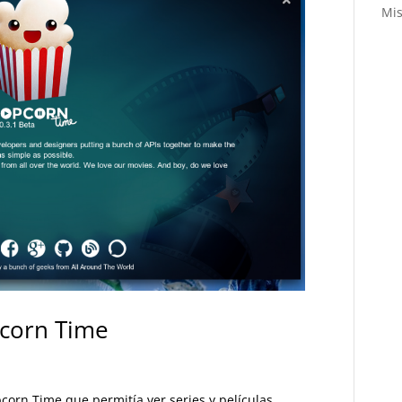
Mis
pcorn Time
corn Time que permitía ver series y películas