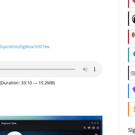
wSqezMIdx5lgMoxrK9CHw
(Duration: 33:10 — 15.2MB)
Sí