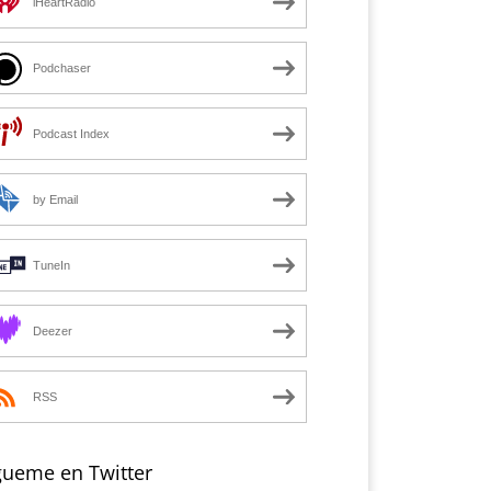
iHeartRadio
Podchaser
Podcast Index
by Email
TuneIn
Deezer
RSS
gueme en Twitter