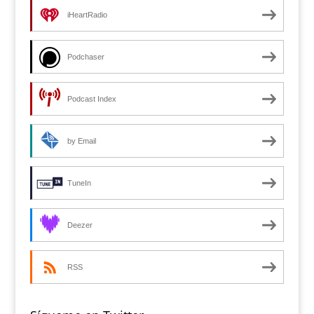
iHeartRadio
Podchaser
Podcast Index
by Email
TuneIn
Deezer
RSS