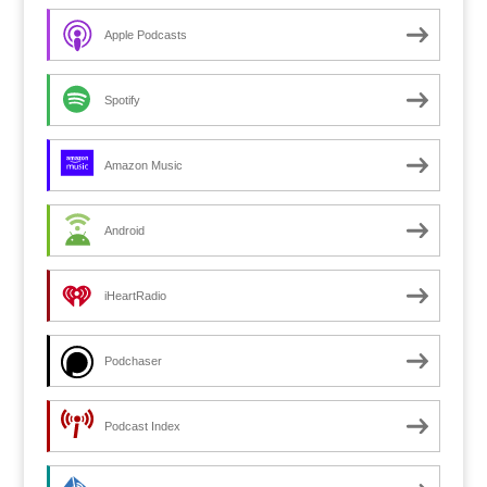
Apple Podcasts
Spotify
Amazon Music
Android
iHeartRadio
Podchaser
Podcast Index