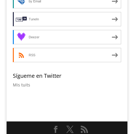
by Email
TuneIn
Deezer
RSS
Sígueme en Twitter
Mis tuits