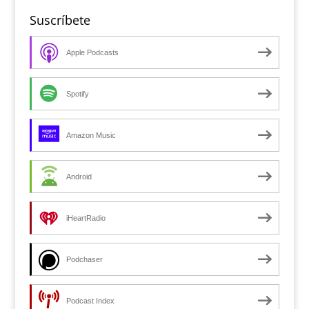
Suscríbete
Apple Podcasts
Spotify
Amazon Music
Android
iHeartRadio
Podchaser
Podcast Index