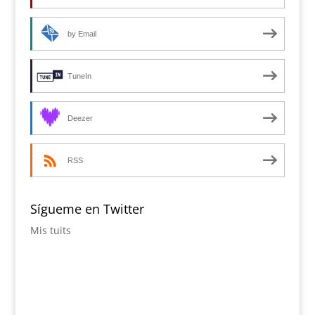
by Email
TuneIn
Deezer
RSS
Sígueme en Twitter
Mis tuits