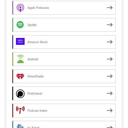
Apple Podcasts
Spotify
Amazon Music
Android
iHeartRadio
Podchaser
Podcast Index
by Email