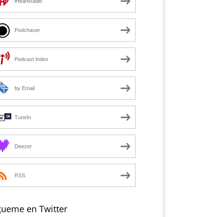
iHeartRadio
Podchaser
Podcast Index
by Email
TuneIn
Deezer
RSS
gueme en Twitter