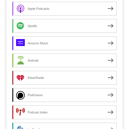
Apple Podcasts
Spotify
Amazon Music
Android
iHeartRadio
Podchaser
Podcast Index