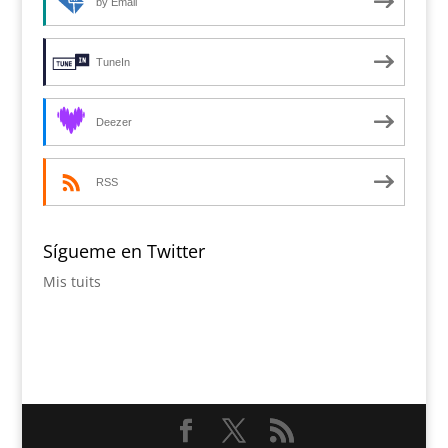
by Email
TuneIn
Deezer
RSS
Sígueme en Twitter
Mis tuits