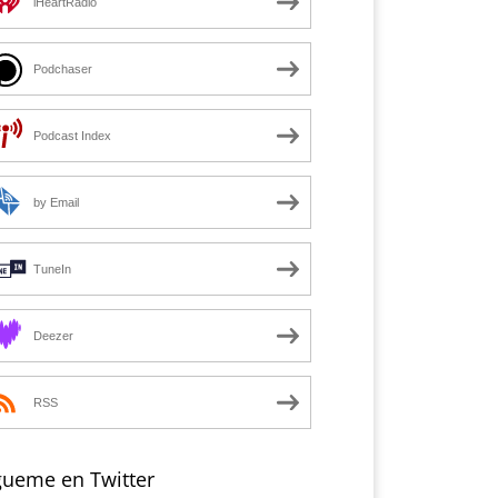
iHeartRadio
Podchaser
Podcast Index
by Email
TuneIn
Deezer
RSS
gueme en Twitter