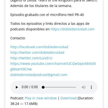
Legend of Zelda: Tears of the Kingdom para el Switch.
Además de los titulares de la semana.
Episodio grabado con el micrófono Heil PR-40
Todos los episodios y links directos a las apps de
podcasts disponibles en
https://dobledensidad.com
Contacto:
http://facebook.com/dobledensidad
http://twitter.com/dobledensidad
http://twitter.com/LuisEric
https://www.youtube.com/channel/UCQwSqezMIdx5l
gMoxrK9CHw
dobledensidadpodcast@gmail.com
Podcast:
Play in new window
|
Download
(Duration:
38:24 — 17.6MB)