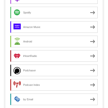
Spotify
Amazon Music
Android
iHeartRadio
Podchaser
Podcast Index
by Email