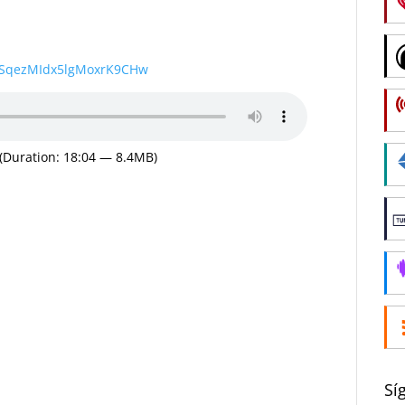
wSqezMIdx5lgMoxrK9CHw
(Duration: 18:04 — 8.4MB)
Sí