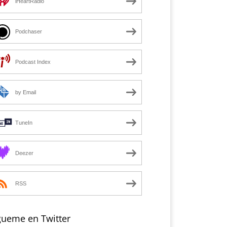
iHeartRadio
Podchaser
Podcast Index
by Email
TuneIn
Deezer
RSS
gueme en Twitter