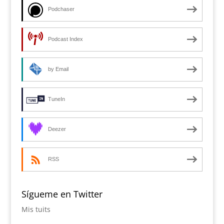
Podchaser
Podcast Index
by Email
TuneIn
Deezer
RSS
Sígueme en Twitter
Mis tuits