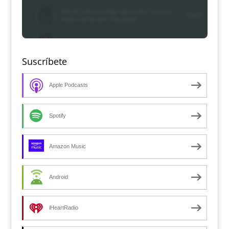
Suscríbete
Apple Podcasts
Spotify
Amazon Music
Android
iHeartRadio