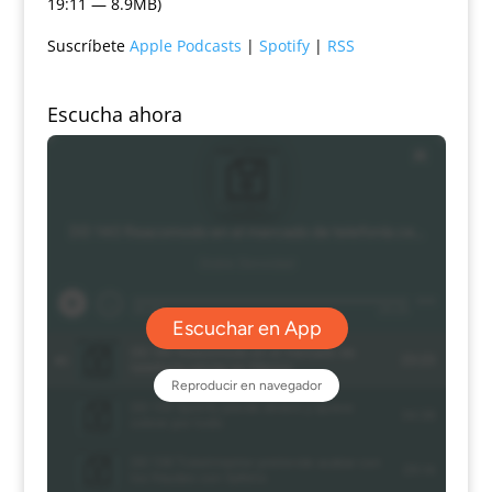
19:11 — 8.9MB)
Suscríbete
Apple Podcasts
|
Spotify
|
RSS
Escucha ahora