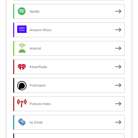
Spotify
Amazon Music
Android
iHeartRadio
Podchaser
Podcast Index
by Email