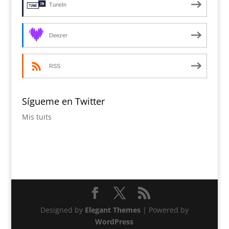
TuneIn
Deezer
RSS
Sígueme en Twitter
Mis tuits
Designed by
Elegant Themes
| Powered by
WordPress