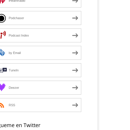
iHeartRadio
Podchaser
Podcast Index
by Email
TuneIn
Deezer
RSS
gueme en Twitter