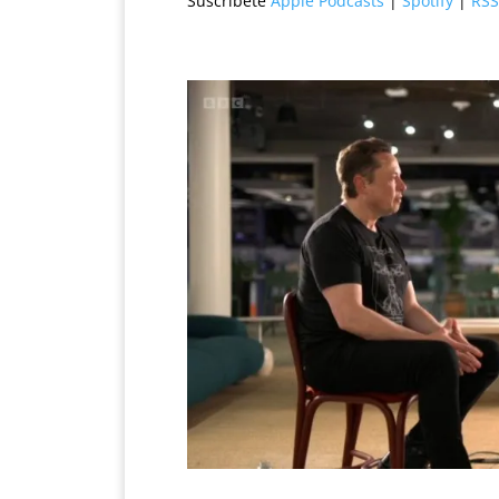
Suscríbete
Apple Podcasts
|
Spotify
|
RSS