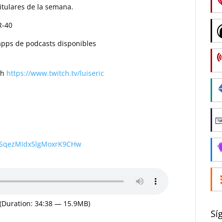
itulares de la semana.
R-40
s apps de podcasts disponibles
ch
https://www.twitch.tv/luiseric
wSqezMIdx5lgMoxrK9CHw
(Duration: 34:38 — 15.9MB)
Sí