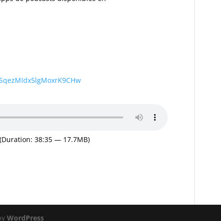
wSqezMIdx5lgMoxrK9CHw
(Duration: 38:35 — 17.7MB)
by
WordPress