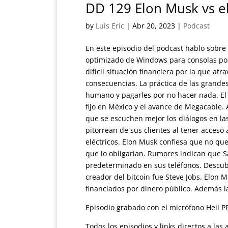
DD 129 Elon Musk vs e
by
Luis Eric
|
Abr 20, 2023
|
Podcast
En este episodio del podcast hablo sobre
optimizado de Windows para consolas por
difícil situación financiera por la que at
consecuencias. La práctica de las grande
humano y pagarles por no hacer nada. El 
fijo en México y el avance de Megacable.
que se escuchen mejor los diálogos en las
pitorrean de sus clientes al tener acceso 
eléctricos. Elon Musk confiesa que no qu
que lo obligarían. Rumores indican que
predeterminado en sus teléfonos. Descub
creador del bitcoin fue Steve Jobs. Elon
financiados por dinero público. Además la
Episodio grabado con el micrófono Heil P
Todos los episodios y links directos a la