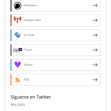
Podchaser
Podcast Index
by Email
TuneIn
Deezer
RSS
Sígueme en Twitter
Mis tuits