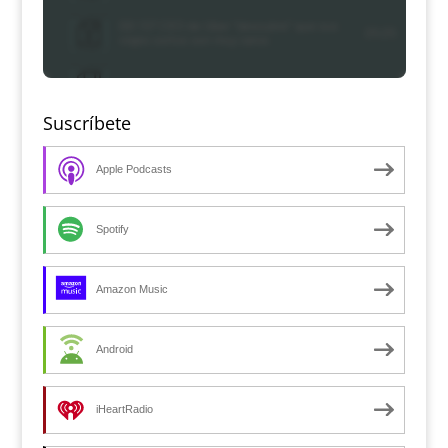
Suscríbete
Apple Podcasts
Spotify
Amazon Music
Android
iHeartRadio