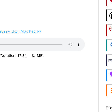
wSqezMIdx5lgMoxrK9CHw
(Duration: 17:34 — 8.1MB)
Sí