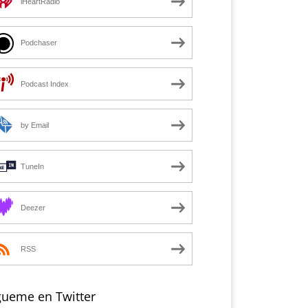
iHeartRadio
Podchaser
Podcast Index
by Email
TuneIn
Deezer
RSS
gueme en Twitter