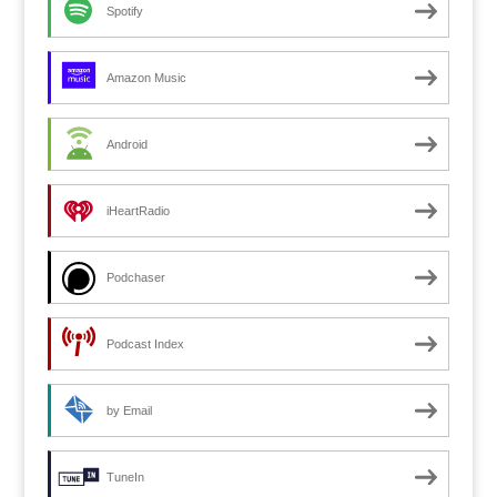
Spotify
Amazon Music
Android
iHeartRadio
Podchaser
Podcast Index
by Email
TuneIn