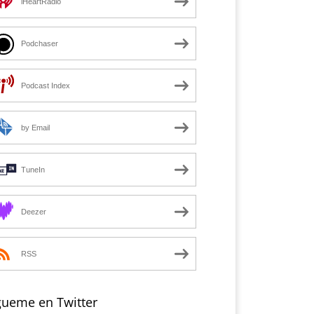
iHeartRadio
Podchaser
Podcast Index
by Email
TuneIn
Deezer
RSS
gueme en Twitter