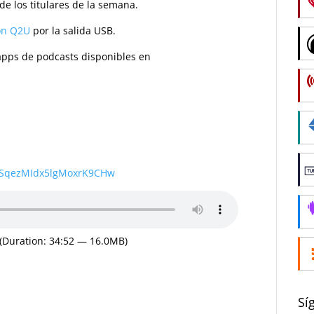
e los titulares de la semana.
n Q2U
por la salida USB.
s apps de podcasts disponibles en
wSqezMIdx5lgMoxrK9CHw
(Duration: 34:52 — 16.0MB)
Sí