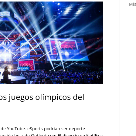
Mis
os juegos olímpicos del
de YouTube. eSports podrían ser deporte
ersión beta de Outlook.com El divorcio de Netflix y