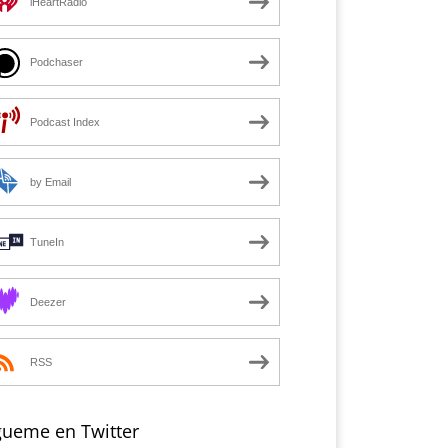
iHeartRadio
Podchaser
Podcast Index
by Email
TuneIn
Deezer
RSS
gueme en Twitter