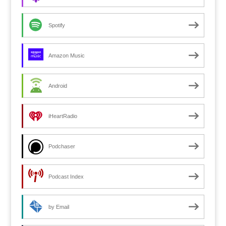
Spotify
Amazon Music
Android
iHeartRadio
Podchaser
Podcast Index
by Email