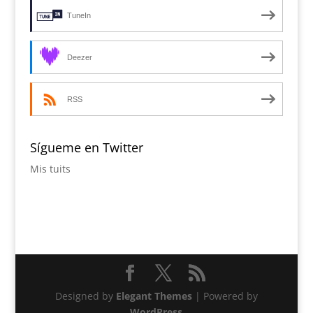
TuneIn
Deezer
RSS
Sígueme en Twitter
Mis tuits
Designed by
Elegant Themes
| Powered by
WordPress