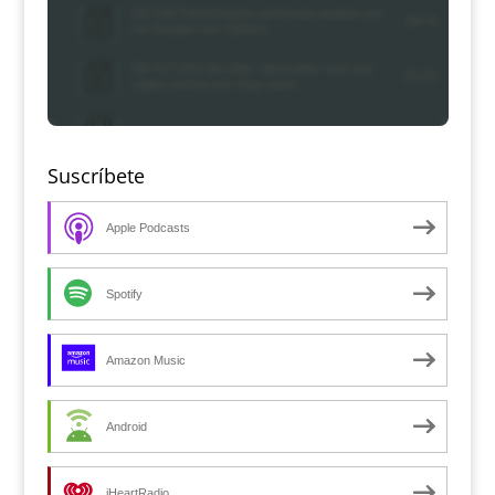
Suscríbete
Apple Podcasts
Spotify
Amazon Music
Android
iHeartRadio