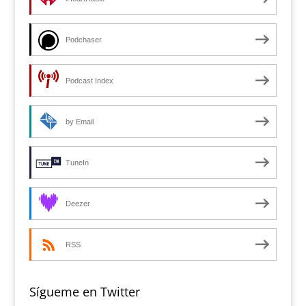
Podchaser
Podcast Index
by Email
TuneIn
Deezer
RSS
Sígueme en Twitter