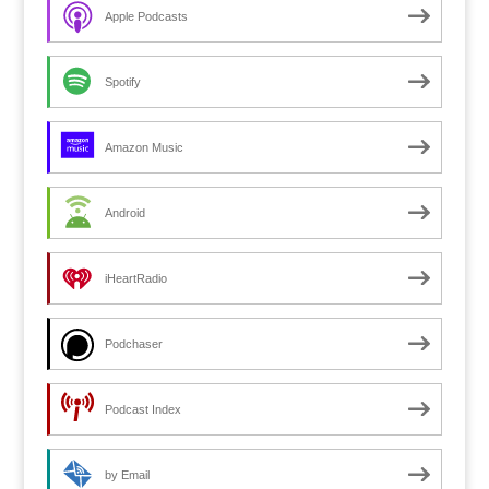
Apple Podcasts
Spotify
Amazon Music
Android
iHeartRadio
Podchaser
Podcast Index
by Email