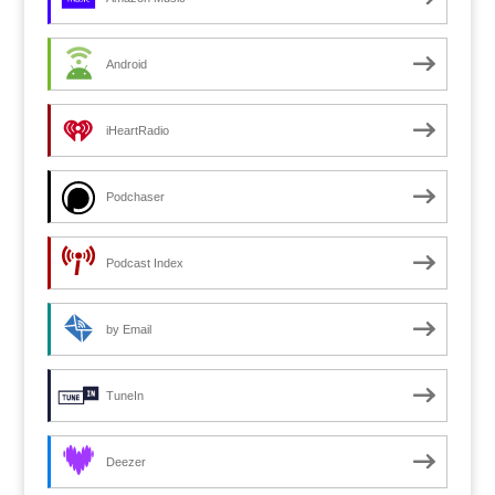
Android
iHeartRadio
Podchaser
Podcast Index
by Email
TuneIn
Deezer