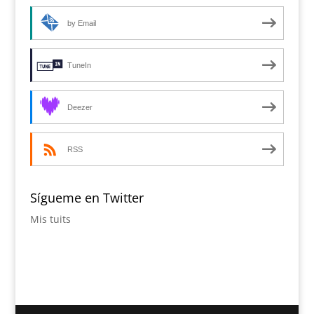
by Email
TuneIn
Deezer
RSS
Sígueme en Twitter
Mis tuits