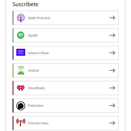
Suscríbete
Apple Podcasts
Spotify
Amazon Music
Android
iHeartRadio
Podchaser
Podcast Index