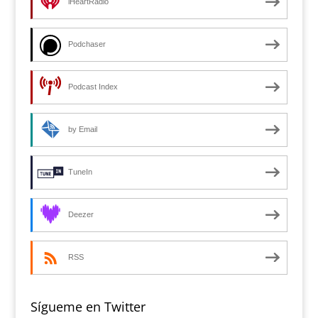
iHeartRadio
Podchaser
Podcast Index
by Email
TuneIn
Deezer
RSS
Sígueme en Twitter