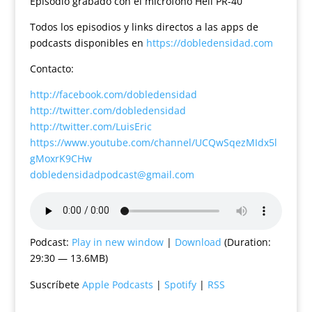
Episodio grabado con el micrófono Heil PR-40
Todos los episodios y links directos a las apps de
podcasts disponibles en
https://dobledensidad.com
Contacto:
http://facebook.com/dobledensidad
http://twitter.com/dobledensidad
http://twitter.com/LuisEric
https://www.youtube.com/channel/UCQwSqezMIdx5l
gMoxrK9CHw
dobledensidadpodcast@gmail.com
Podcast:
Play in new window
|
Download
(Duration:
29:30 — 13.6MB)
Suscríbete
Apple Podcasts
|
Spotify
|
RSS