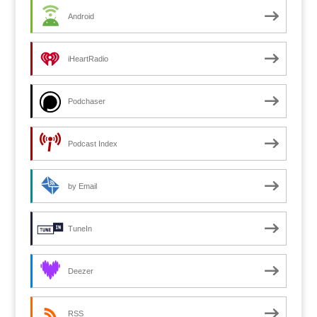
Android
iHeartRadio
Podchaser
Podcast Index
by Email
TuneIn
Deezer
RSS