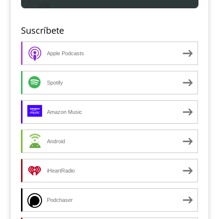
Suscríbete
Apple Podcasts
Spotify
Amazon Music
Android
iHeartRadio
Podchaser