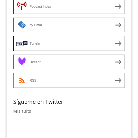
Podcast Index
by Email
TuneIn
Deezer
RSS
Sígueme en Twitter
Mis tuits