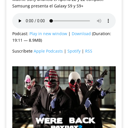
Samsung presenta el Galaxy S9 y S9+
Podcast:
Play in new window
|
Download
(Duration:
19:11 — 8.9MB)
Suscríbete
Apple Podcasts
|
Spotify
|
RSS