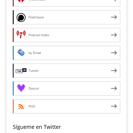
Podchaser
Podcast Index
by Email
TuneIn
Deezer
RSS
Sígueme en Twitter