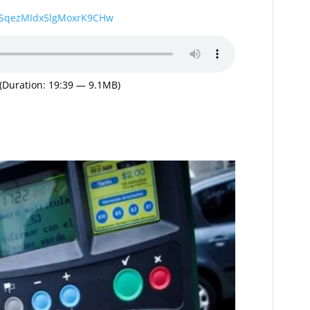
wSqezMIdx5lgMoxrK9CHw
(Duration: 19:39 — 9.1MB)