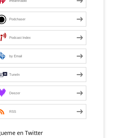
iHeartRadio
Podchaser
Podcast Index
by Email
TuneIn
Deezer
RSS
gueme en Twitter