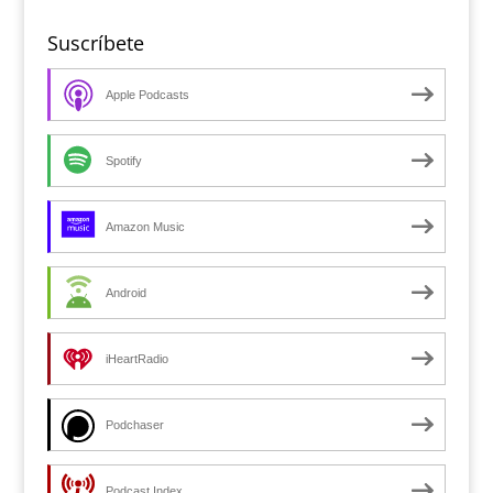
Suscríbete
Apple Podcasts
Spotify
Amazon Music
Android
iHeartRadio
Podchaser
Podcast Index