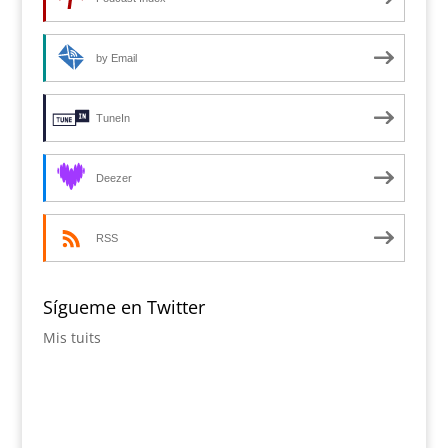
by Email
TuneIn
Deezer
RSS
Sígueme en Twitter
Mis tuits