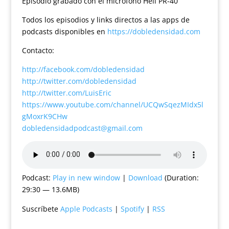
Episodio grabado con el micrófono Heil PR-40
Todos los episodios y links directos a las apps de
podcasts disponibles en
https://dobledensidad.com
Contacto:
http://facebook.com/dobledensidad
http://twitter.com/dobledensidad
http://twitter.com/LuisEric
https://www.youtube.com/channel/UCQwSqezMIdx5l
gMoxrK9CHw
dobledensidadpodcast@gmail.com
Podcast:
Play in new window
|
Download
(Duration:
29:30 — 13.6MB)
Suscríbete
Apple Podcasts
|
Spotify
|
RSS