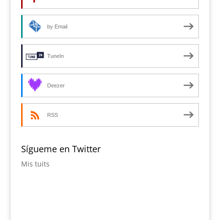
by Email
TuneIn
Deezer
RSS
Sígueme en Twitter
Mis tuits