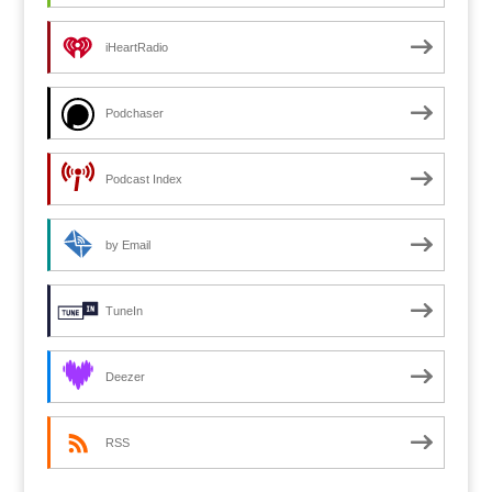
iHeartRadio
Podchaser
Podcast Index
by Email
TuneIn
Deezer
RSS